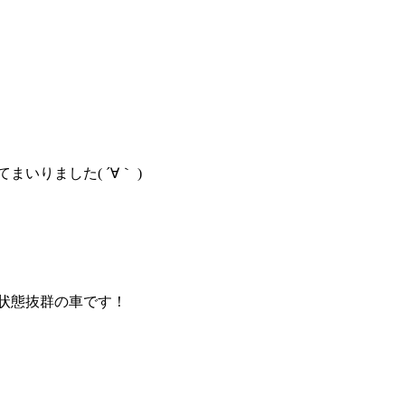
いりました( ´∀｀ )
状態抜群の車です！