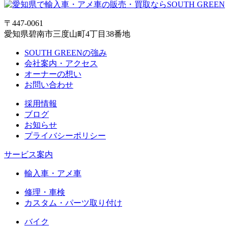
〒447-0061
愛知県碧南市三度山町4丁目38番地
SOUTH GREENの強み
会社案内・アクセス
オーナーの想い
お問い合わせ
採用情報
ブログ
お知らせ
プライバシーポリシー
サービス案内
輸入車・アメ車
修理・車検
カスタム・パーツ取り付け
バイク