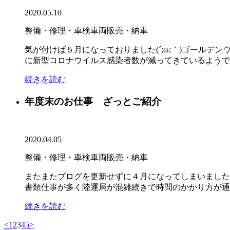
2020.05.10
整備・修理・車検
車両販売・納車
気が付けば５月になっておりました(´;ω;｀)ゴール
に新型コロナウイルス感染者数が減ってきているようです
続きを読む
年度末のお仕事 ざっとご紹介
2020.04.05
整備・修理・車検
車両販売・納車
またまたブログを更新せずに４月になってしまいました(
書類仕事が多く陸運局が混雑続きで時間のかかり方が通常
続きを読む
<
1
2
3
4
5
>