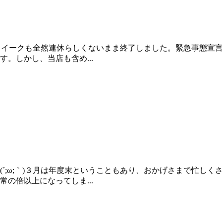
デンウイークも全然連休らしくないまま終了しました。緊急事態
。しかし、当店も含め...
´;ω;｀)３月は年度末ということもあり、おかげさまで忙し
の倍以上になってしま...